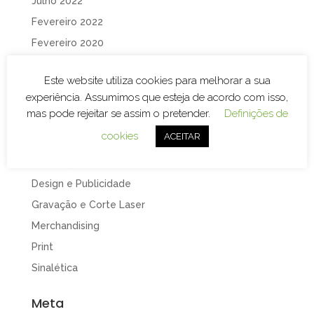
Julho 2022
Fevereiro 2022
Fevereiro 2020
Janeiro 2020
Este website utiliza cookies para melhorar a sua
Categorias
experiência. Assumimos que esteja de acordo com isso,
mas pode rejeitar se assim o pretender.
Definições de
Branding
cookies
ACEITAR
Decoração de Espaços
Decoração de Viaturas
Design e Publicidade
Gravação e Corte Laser
Merchandising
Print
Sinalética
Meta