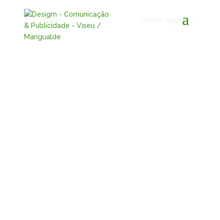
←
Trófeus
Pedra Aguda
→