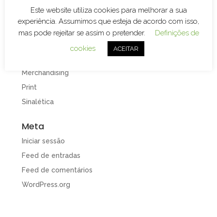
Branding
Este website utiliza cookies para melhorar a sua
Decoração de Espaços
experiência. Assumimos que esteja de acordo com isso,
Decoração de Viaturas
mas pode rejeitar se assim o pretender.
Definições de
Design e Publicidade
cookies
ACEITAR
Gravação e Corte Laser
Merchandising
Print
Sinalética
Meta
Iniciar sessão
Feed de entradas
Feed de comentários
WordPress.org