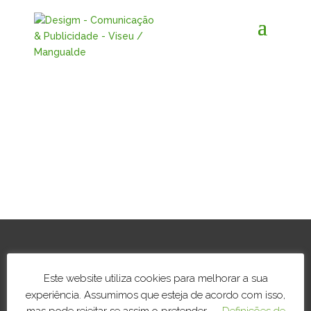
Este website utiliza cookies para melhorar a sua
Nos termos da lei nº 144/2015 estamos associados
experiência. Assumimos que esteja de acordo com isso,
ao CNIACC – Centro Nacional de Informação e