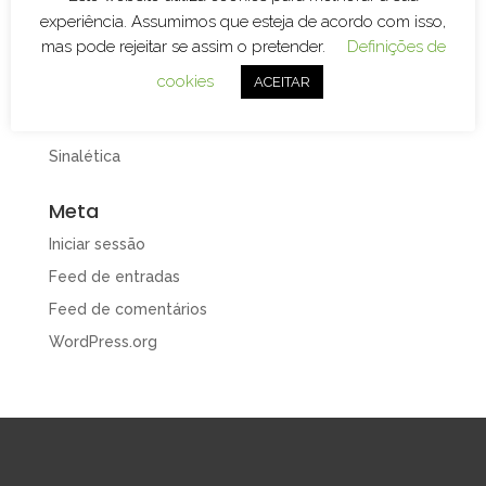
experiência. Assumimos que esteja de acordo com isso,
Design e Publicidade
mas pode rejeitar se assim o pretender.
Definições de
Gravação e Corte Laser
cookies
ACEITAR
Merchandising
Print
Sinalética
Meta
Iniciar sessão
Feed de entradas
Feed de comentários
WordPress.org