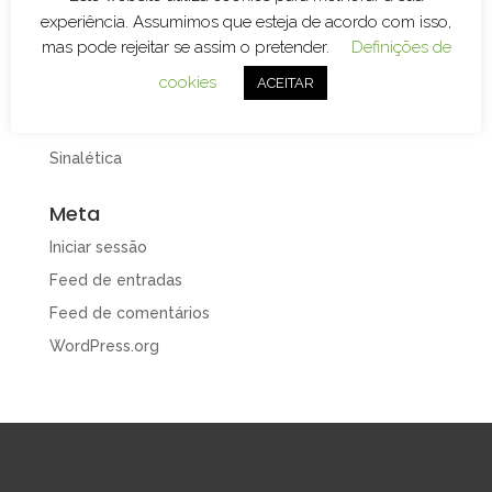
experiência. Assumimos que esteja de acordo com isso,
Design e Publicidade
mas pode rejeitar se assim o pretender.
Definições de
Gravação e Corte Laser
cookies
ACEITAR
Merchandising
Print
Sinalética
Meta
Iniciar sessão
Feed de entradas
Feed de comentários
WordPress.org