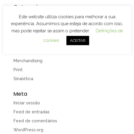
Categorias
Branding
Este website utiliza cookies para melhorar a sua
experiência. Assumimos que esteja de acordo com isso,
Decoração de Espaços
mas pode rejeitar se assim o pretender.
Definições de
Decoração de Viaturas
cookies
ACEITAR
Design e Publicidade
Gravação e Corte Laser
Merchandising
Print
Sinalética
Meta
Iniciar sessão
Feed de entradas
Feed de comentários
WordPress.org