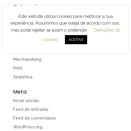
Categorias
Branding
Este website utiliza cookies para melhorar a sua
experiência. Assumimos que esteja de acordo com isso,
Decoração de Espaços
mas pode rejeitar se assim o pretender.
Definições de
Decoração de Viaturas
cookies
ACEITAR
Design e Publicidade
Gravação e Corte Laser
Merchandising
Print
Sinalética
Meta
Iniciar sessão
Feed de entradas
Feed de comentários
WordPress.org