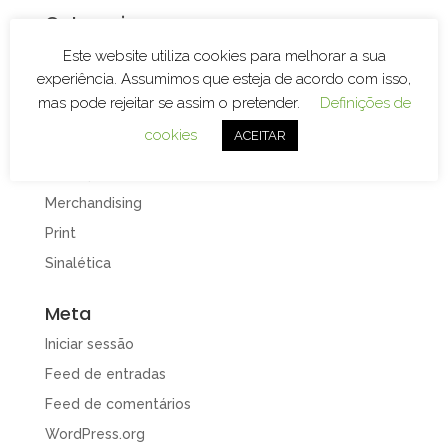
Categorias
Branding
Este website utiliza cookies para melhorar a sua
experiência. Assumimos que esteja de acordo com isso,
Decoração de Espaços
mas pode rejeitar se assim o pretender.
Definições de
Decoração de Viaturas
cookies
ACEITAR
Design e Publicidade
Gravação e Corte Laser
Merchandising
Print
Sinalética
Meta
Iniciar sessão
Feed de entradas
Feed de comentários
WordPress.org