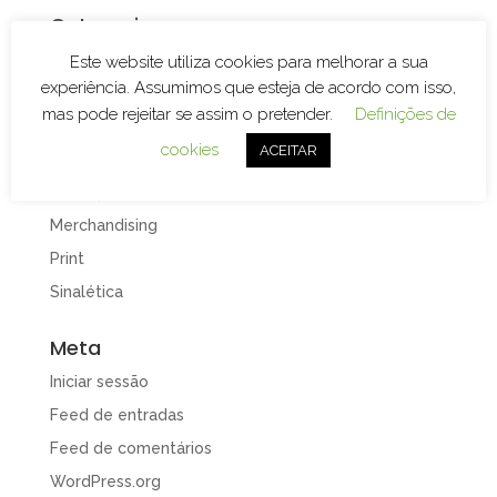
Categorias
Branding
Este website utiliza cookies para melhorar a sua
experiência. Assumimos que esteja de acordo com isso,
Decoração de Espaços
mas pode rejeitar se assim o pretender.
Definições de
Decoração de Viaturas
cookies
ACEITAR
Design e Publicidade
Gravação e Corte Laser
Merchandising
Print
Sinalética
Meta
Iniciar sessão
Feed de entradas
Feed de comentários
WordPress.org