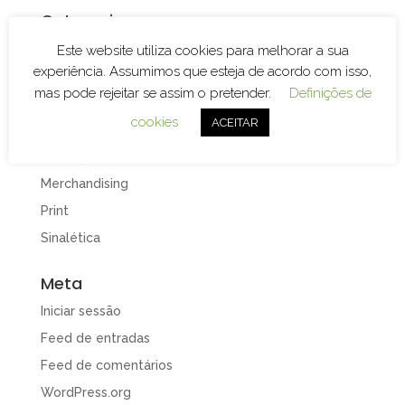
Categorias
Branding
Este website utiliza cookies para melhorar a sua
experiência. Assumimos que esteja de acordo com isso,
Decoração de Espaços
mas pode rejeitar se assim o pretender.
Definições de
Decoração de Viaturas
cookies
ACEITAR
Design e Publicidade
Gravação e Corte Laser
Merchandising
Print
Sinalética
Meta
Iniciar sessão
Feed de entradas
Feed de comentários
WordPress.org