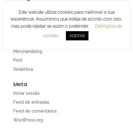
Branding
Este website utiliza cookies para melhorar a sua
Decoração de Espaços
experiência. Assumimos que esteja de acordo com isso,
Decoração de Viaturas
mas pode rejeitar se assim o pretender.
Definições de
Design e Publicidade
cookies
ACEITAR
Gravação e Corte Laser
Merchandising
Print
Sinalética
Meta
Iniciar sessão
Feed de entradas
Feed de comentários
WordPress.org