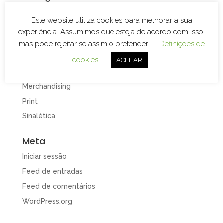
Branding
Este website utiliza cookies para melhorar a sua
Decoração de Espaços
experiência. Assumimos que esteja de acordo com isso,
Decoração de Viaturas
mas pode rejeitar se assim o pretender.
Definições de
Design e Publicidade
cookies
ACEITAR
Gravação e Corte Laser
Merchandising
Print
Sinalética
Meta
Iniciar sessão
Feed de entradas
Feed de comentários
WordPress.org