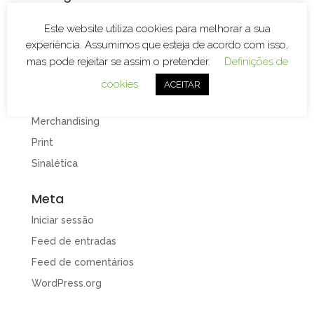
Branding
Este website utiliza cookies para melhorar a sua
Decoração de Espaços
experiência. Assumimos que esteja de acordo com isso,
Decoração de Viaturas
mas pode rejeitar se assim o pretender.
Definições de
Design e Publicidade
cookies
ACEITAR
Gravação e Corte Laser
Merchandising
Print
Sinalética
Meta
Iniciar sessão
Feed de entradas
Feed de comentários
WordPress.org