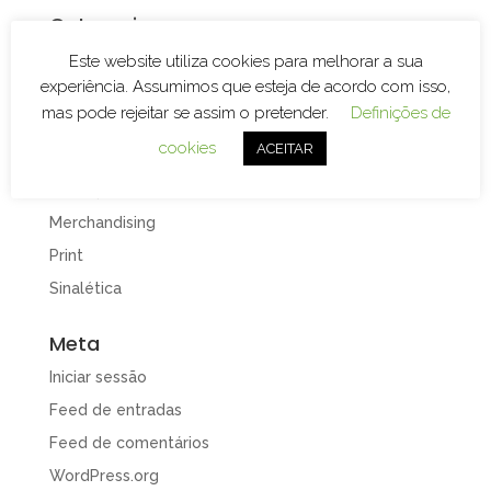
Categorias
Branding
Este website utiliza cookies para melhorar a sua
experiência. Assumimos que esteja de acordo com isso,
Decoração de Espaços
mas pode rejeitar se assim o pretender.
Definições de
Decoração de Viaturas
cookies
ACEITAR
Design e Publicidade
Gravação e Corte Laser
Merchandising
Print
Sinalética
Meta
Iniciar sessão
Feed de entradas
Feed de comentários
WordPress.org