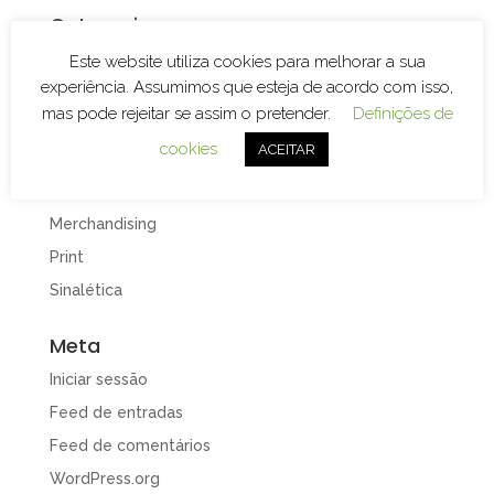
Categorias
Branding
Este website utiliza cookies para melhorar a sua
experiência. Assumimos que esteja de acordo com isso,
Decoração de Espaços
mas pode rejeitar se assim o pretender.
Definições de
Decoração de Viaturas
cookies
ACEITAR
Design e Publicidade
Gravação e Corte Laser
Merchandising
Print
Sinalética
Meta
Iniciar sessão
Feed de entradas
Feed de comentários
WordPress.org