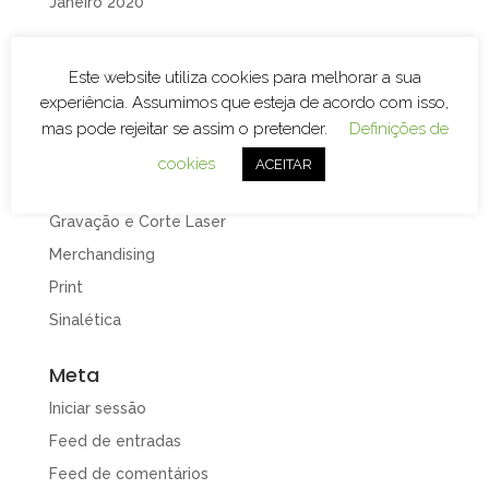
Janeiro 2020
Categorias
Este website utiliza cookies para melhorar a sua
Branding
experiência. Assumimos que esteja de acordo com isso,
Decoração de Espaços
mas pode rejeitar se assim o pretender.
Definições de
Decoração de Viaturas
cookies
ACEITAR
Design e Publicidade
Gravação e Corte Laser
Merchandising
Print
Sinalética
Meta
Iniciar sessão
Feed de entradas
Feed de comentários