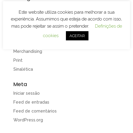
Branding
Este website utiliza cookies para melhorar a sua
Decoração de Espaços
experiência. Assumimos que esteja de acordo com isso,
Decoração de Viaturas
mas pode rejeitar se assim o pretender.
Definições de
Design e Publicidade
cookies
ACEITAR
Gravação e Corte Laser
Merchandising
Print
Sinalética
Meta
Iniciar sessão
Feed de entradas
Feed de comentários
WordPress.org