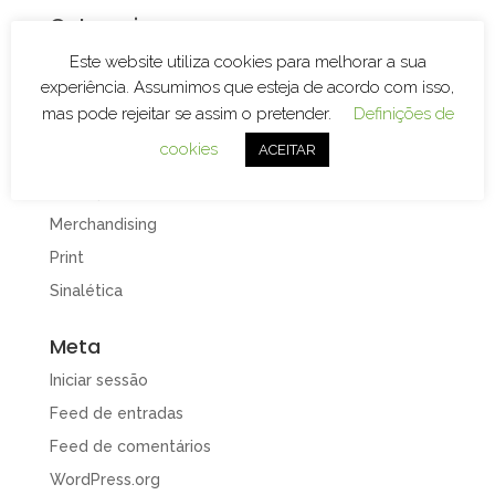
Categorias
Branding
Este website utiliza cookies para melhorar a sua
experiência. Assumimos que esteja de acordo com isso,
Decoração de Espaços
mas pode rejeitar se assim o pretender.
Definições de
Decoração de Viaturas
cookies
ACEITAR
Design e Publicidade
Gravação e Corte Laser
Merchandising
Print
Sinalética
Meta
Iniciar sessão
Feed de entradas
Feed de comentários
WordPress.org