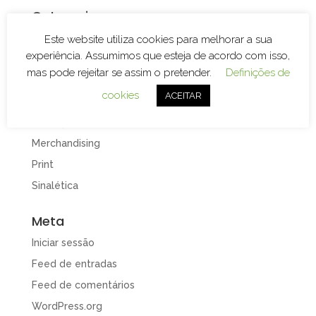
Categorias
Branding
Este website utiliza cookies para melhorar a sua
experiência. Assumimos que esteja de acordo com isso,
Decoração de Espaços
mas pode rejeitar se assim o pretender.
Definições de
Decoração de Viaturas
cookies
ACEITAR
Design e Publicidade
Gravação e Corte Laser
Merchandising
Print
Sinalética
Meta
Iniciar sessão
Feed de entradas
Feed de comentários
WordPress.org