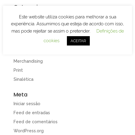
Categorias
Branding
Este website utiliza cookies para melhorar a sua
experiência. Assumimos que esteja de acordo com isso,
Decoração de Espaços
mas pode rejeitar se assim o pretender.
Definições de
Decoração de Viaturas
cookies
ACEITAR
Design e Publicidade
Gravação e Corte Laser
Merchandising
Print
Sinalética
Meta
Iniciar sessão
Feed de entradas
Feed de comentários
WordPress.org