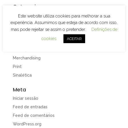
Categorias
Branding
Este website utiliza cookies para melhorar a sua
experiência. Assumimos que esteja de acordo com isso,
Decoração de Espaços
mas pode rejeitar se assim o pretender.
Definições de
Decoração de Viaturas
cookies
ACEITAR
Design e Publicidade
Gravação e Corte Laser
Merchandising
Print
Sinalética
Meta
Iniciar sessão
Feed de entradas
Feed de comentários
WordPress.org