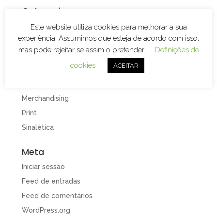
Categorias
Branding
Este website utiliza cookies para melhorar a sua
experiência. Assumimos que esteja de acordo com isso,
Decoração de Espaços
mas pode rejeitar se assim o pretender.
Definições de
Decoração de Viaturas
cookies
ACEITAR
Design e Publicidade
Gravação e Corte Laser
Merchandising
Print
Sinalética
Meta
Iniciar sessão
Feed de entradas
Feed de comentários
WordPress.org