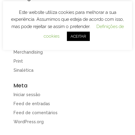
Branding
Este website utiliza cookies para melhorar a sua
Decoração de Espaços
experiência. Assumimos que esteja de acordo com isso,
Decoração de Viaturas
mas pode rejeitar se assim o pretender.
Definições de
Design e Publicidade
cookies
ACEITAR
Gravação e Corte Laser
Merchandising
Print
Sinalética
Meta
Iniciar sessão
Feed de entradas
Feed de comentários
WordPress.org