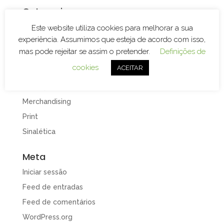
Categorias
Branding
Este website utiliza cookies para melhorar a sua
experiência. Assumimos que esteja de acordo com isso,
Decoração de Espaços
mas pode rejeitar se assim o pretender.
Definições de
Decoração de Viaturas
cookies
ACEITAR
Design e Publicidade
Gravação e Corte Laser
Merchandising
Print
Sinalética
Meta
Iniciar sessão
Feed de entradas
Feed de comentários
WordPress.org