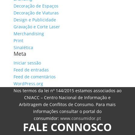
Decoração de Espaços
Decoração de Viaturas
Design e Publicidade
Gravação e Corte Laser
Merchandising
Print
Sinalética
Meta
Iniciar sessão
Feed de entradas
Feed de comentários
WordPress.org
Nos termos da lei nº 144/2015 estamos associados ao
CNIACC – Centro Nacional de Informação e
Arbitragem de Conflitos de Consumo. Para mais
informações consultar o portal do
consumidor:
www.consumidor.pt
FALE CONNOSCO