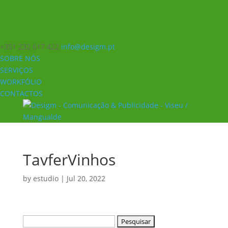
+351 232 617 422
info@desigm.pt
SOBRE NÓS
SERVIÇOS
WORKFÓLIO
CONTACTOS
TavferVinhos
by
estudio
|
Jul 20, 2022
Pesquisar