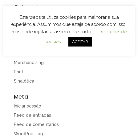
Categorias
Branding
Este website utiliza cookies para melhorar a sua
experiência. Assumimos que esteja de acordo com isso,
Decoração de Espaços
mas pode rejeitar se assim o pretender.
Definições de
Decoração de Viaturas
cookies
ACEITAR
Design e Publicidade
Gravação e Corte Laser
Merchandising
Print
Sinalética
Meta
Iniciar sessão
Feed de entradas
Feed de comentários
WordPress.org