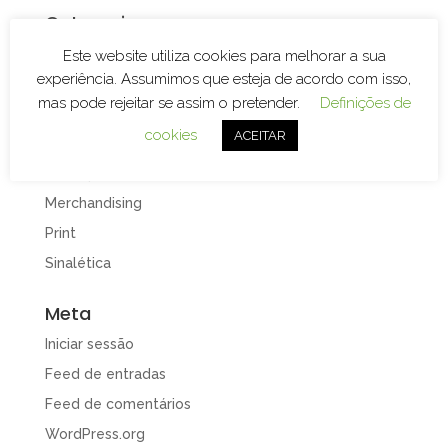
Categorias
Branding
Este website utiliza cookies para melhorar a sua
experiência. Assumimos que esteja de acordo com isso,
Decoração de Espaços
mas pode rejeitar se assim o pretender.
Definições de
Decoração de Viaturas
cookies
ACEITAR
Design e Publicidade
Gravação e Corte Laser
Merchandising
Print
Sinalética
Meta
Iniciar sessão
Feed de entradas
Feed de comentários
WordPress.org