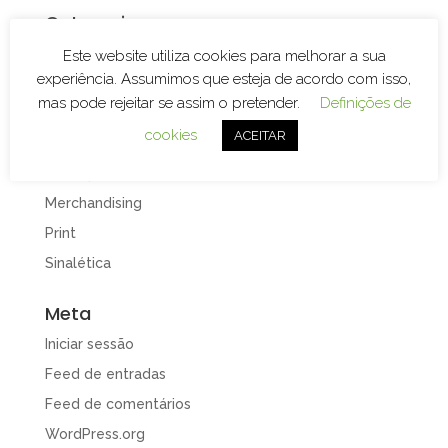
Categorias
Branding
Este website utiliza cookies para melhorar a sua
experiência. Assumimos que esteja de acordo com isso,
Decoração de Espaços
mas pode rejeitar se assim o pretender.
Definições de
Decoração de Viaturas
cookies
ACEITAR
Design e Publicidade
Gravação e Corte Laser
Merchandising
Print
Sinalética
Meta
Iniciar sessão
Feed de entradas
Feed de comentários
WordPress.org